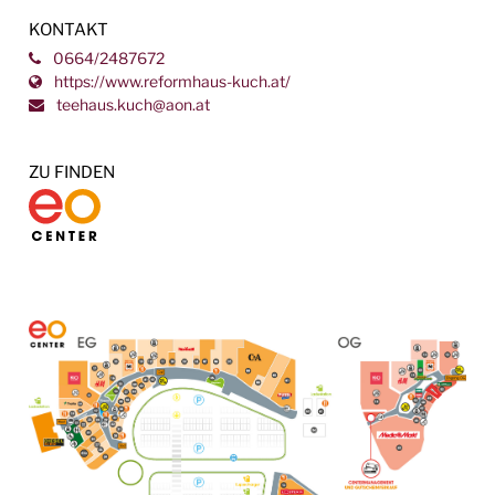
KONTAKT
0664/2487672
https://www.reformhaus-kuch.at/
teehaus.kuch@aon.at
ZU FINDEN